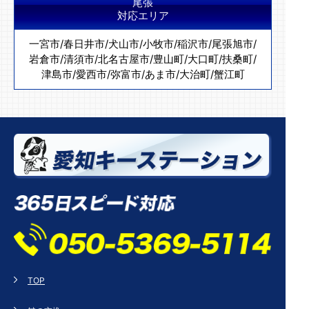
尾張
対応エリア
一宮市
/
春日井市
/
犬山市
/
小牧市
/
稲沢市
/
尾張旭市
/
岩倉市
/
清須市
/
北名古屋市
/
豊山町
/
大口町
/
扶桑町
/
津島市
/
愛西市
/
弥富市
/
あま市
/
大治町
/
蟹江町
TOP