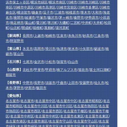
浜市保土ヶ谷区
/
横浜市緑区
/
横浜市南区
/
川崎市
/
川崎市川崎区
/
川崎市
幸区
/
川崎市中原区
/
川崎市高津区
/
川崎市宮前区
/
川崎市多摩区
/
川崎市
麻生区
/
横須賀市
/
鎌倉市
/
逗子市
/
三浦市
/
相模原市
/
厚木市
/
大和市
/
海老
名市
/
座間市
/
綾瀬市
/
平塚市
/
藤沢市
/
茅ヶ崎市
/
秦野市
/
伊勢原市
/
小田原
市
/
南足柄市
/
葉山町
/
愛川町
/
寒川町
/
大磯町
/
二宮町
/
中井町
/
大井町
/
松田
町
/
山北町
/
開成町
/
箱根町
/
真鶴町
/
湯河原町
【新潟県】
長岡市
/
上越市
/
柏崎市
/
五泉市
/
糸魚川市
/
妙高市
/
三条市
/
燕
市
/
阿賀野市
【富山県】
氷見市
/
高岡市
/
滑川市
/
魚津市
/
射水市
/
小矢部市
/
砺波市
/
南
砺市
/
富山市
【石川県】
七尾市
/
金沢市
/
小松市
/
加賀市
/
白山市
【山梨県】
北杜市
/
甲斐市
/
甲府市
/
南アルプス市
/
笛吹市
/
富士河口湖町
/
都留市
【長野県】
中野市
/
長野市
/
須坂市
/
千曲市
/
上田市
/
安曇野市
/
佐久市
/
松
本市
/
茅野市
/
伊那市
/
飯田市
【愛知県】
名古屋市
/
名古屋市
/
名古屋市中区
/
名古屋市中区
/
名古屋市昭和区
/
名古
屋市昭和区
/
名古屋市中川区
/
名古屋市中川区
/
名古屋市熱田区
/
名古屋
市熱田区
/
名古屋市西区
/
名古屋市西区
/
名古屋市千種区
/
名古屋市千種
区
/
名古屋市中村区
/
名古屋市中村区
/
名古屋市名東区
/
名古屋市名東区
/
名古屋市港区
/
名古屋市港区
/
名古屋市守山区
/
名古屋市守山区
/
名古屋
市緑区
/
名古屋市緑区
/
名古屋市北区
/
名古屋市北区
/
名古屋市天白区
/
名