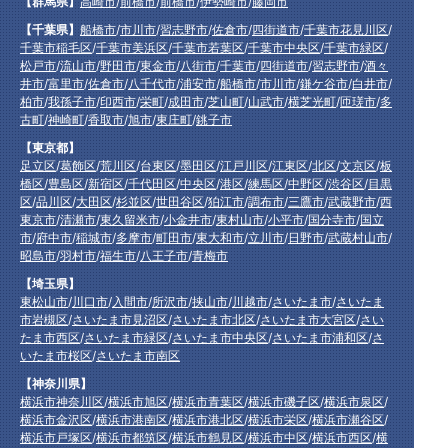
【群馬県】
高崎市
/
前橋市
/
前橋市
/
伊勢崎市
/
藤岡市
【千葉県】
船橋市
/
市川市
/
習志野市
/
佐倉市
/
四街道市
/
千葉市花見川区
/
千葉市稲毛区
/
千葉市美浜区
/
千葉市若葉区
/
千葉市中央区
/
千葉市緑区
/
松戸市
/
流山市
/
野田市
/
東金市
/
八街市
/
千葉市
/
四街道市
/
習志野市
/
酒々
井市
/
富里市
/
佐倉市
/
八千代市
/
浦安市
/
船橋市
/
市川市
/
鎌ケ谷市
/
白井市
/
柏市
/
我孫子市
/
印西市
/
栄町
/
成田市
/
芝山町
/
山武市
/
横芝光町
/
匝瑳市
/
多
古町
/
神崎町
/
香取市
/
旭市
/
東庄町
/
銚子市
【東京都】
足立区
/
葛飾区
/
荒川区
/
台東区
/
墨田区
/
江戸川区
/
江東区
/
北区
/
文京区
/
板
橋区
/
豊島区
/
新宿区
/
千代田区
/
中央区
/
港区
/
練馬区
/
中野区
/
渋谷区
/
目黒
区
/
品川区
/
大田区
/
杉並区
/
世田谷区
/
狛江市
/
調布市
/
三鷹市
/
武蔵野市
/
西
東京市
/
清瀬市
/
東久留米市
/
小金井市
/
東村山市
/
小平市
/
国分寺市
/
国立
市
/
府中市
/
稲城市
/
多摩市
/
町田市
/
東大和市
/
立川市
/
日野市
/
武蔵村山市
/
昭島市
/
羽村市
/
福生市
/
八王子市
/
青梅市
【埼玉県】
東松山市
/
川口市
/
入間市
/
所沢市
/
挟山市
/
川越市
/
さいたま市
/
さいたま
市岩槻区
/
さいたま市見沼区
/
さいたま市北区
/
さいたま市大宮区
/
さい
たま市西区
/
さいたま市緑区
/
さいたま市中央区
/
さいたま市浦和区
/
さ
いたま市桜区
/
さいたま市南区
【神奈川県】
横浜市神奈川区
/
横浜市旭区
/
横浜市青葉区
/
横浜市磯子区
/
横浜市泉区
/
横浜市金沢区
/
横浜市港南区
/
横浜市港北区
/
横浜市栄区
/
横浜市瀬谷区
/
横浜市戸塚区
/
横浜市都筑区
/
横浜市鶴見区
/
横浜市中区
/
横浜市西区
/
横