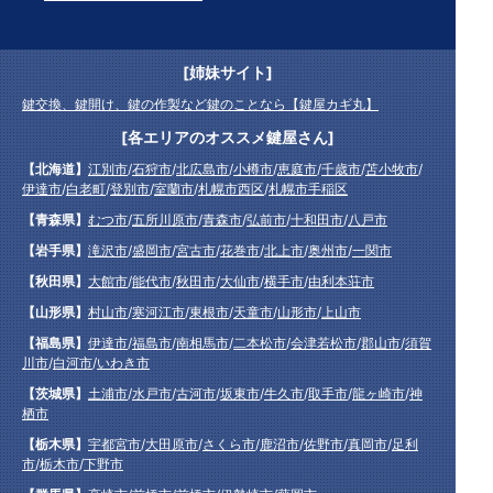
[姉妹サイト]
鍵交換、鍵開け、鍵の作製など鍵のことなら【鍵屋カギ丸】
[各エリアのオススメ鍵屋さん]
【北海道】
江別市
/
石狩市
/
北広島市
/
小樽市
/
恵庭市
/
千歳市
/
苫小牧市
/
伊達市
/
白老町
/
登別市
/
室蘭市
/
札幌市西区
/
札幌市手稲区
【青森県】
むつ市
/
五所川原市
/
青森市
/
弘前市
/
十和田市
/
八戸市
【岩手県】
滝沢市
/
盛岡市
/
宮古市
/
花巻市
/
北上市
/
奥州市
/
一関市
【秋田県】
大館市
/
能代市
/
秋田市
/
大仙市
/
横手市
/
由利本荘市
【山形県】
村山市
/
寒河江市
/
東根市
/
天童市
/
山形市
/
上山市
【福島県】
伊達市
/
福島市
/
南相馬市
/
二本松市
/
会津若松市
/
郡山市
/
須賀
川市
/
白河市
/
いわき市
【茨城県】
土浦市
/
水戸市
/
古河市
/
坂東市
/
牛久市
/
取手市
/
龍ヶ崎市
/
神
栖市
【栃木県】
宇都宮市
/
大田原市
/
さくら市
/
鹿沼市
/
佐野市
/
真岡市
/
足利
市
/
栃木市
/
下野市