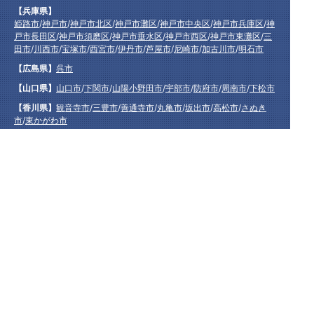
【兵庫県】
姫路市
/
神戸市
/
神戸市北区
/
神戸市灘区
/
神戸市中央区
/
神戸市兵庫区
/
神
戸市長田区
/
神戸市須磨区
/
神戸市垂水区
/
神戸市西区
/
神戸市東灘区
/
三
田市
/
川西市
/
宝塚市
/
西宮市
/
伊丹市
/
芦屋市
/
尼崎市
/
加古川市
/
明石市
【広島県】
呉市
【山口県】
山口市
/
下関市
/
山陽小野田市
/
宇部市
/
防府市
/
周南市
/
下松市
【香川県】
観音寺市
/
三豊市
/
善通寺市
/
丸亀市
/
坂出市
/
高松市
/
さぬき
市
/
東かがわ市
【愛媛県】
伊予市
/
東温市
/
松山市
/
今治市
/
西条市
/
新居浜市
/
四国中央市
【福岡県】
福岡市東区
/
福岡市南区
/
福岡市博多区
/
福岡市早良区
/
福岡市西区
/
福岡
市中央区
/
福岡市城南区
/
北九州市八幡西区
/
北九州市小倉南区
/
北九州
市小倉北区
/
北九州市門司区
/
北九州市若松区
/
北九州市八幡東区
/
北九
州市戸畑区
/
久留米市
/
飯塚市
/
大牟田市
/
春日市
/
筑紫野市
/
糸島市
/
宗像
市
/
大野城市
/
柳川市
/
太宰府市
/
行橋市
/
八女市
/
小郡市
/
古賀市
/
直方市
/
朝
倉市
/
福津市
/
田川市
/
筑後市
/
中間市
/
嘉麻市
/
みやま市
/
大川市
/
うきは市
/
宮若市
/
豊前市
/
那珂川町
/
志免町
/
粕屋町
/
宇美町
/
苅田町
/
岡垣町
/
篠栗町
/
水巻町
/
筑前町
/
須恵町
/
福智町
/
新宮町
/
みやこ町
/
広川町
/
築上町
【長崎県】
佐世保市
/
西海市
/
大村市
/
諫早市
/
雲仙市
/
島原市
/
長崎市
/
南
島原市
【熊本県】
熊本市北区
/
熊本市西区
/
熊本市中央区
/
熊本市東区
/
熊本市