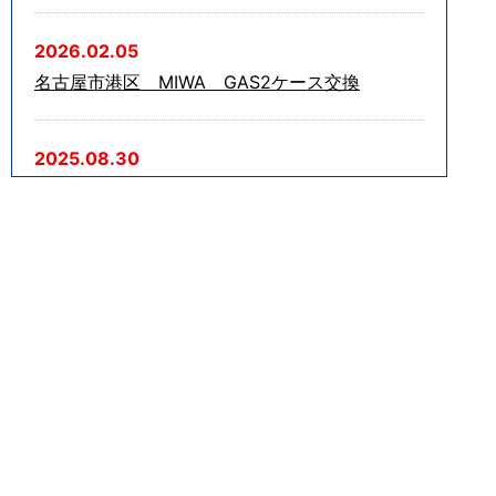
2026.02.05
名古屋市港区 MIWA GAS2ケース交換
2025.08.30
北名古屋市で自転車のワイヤーロックを破錠
2025.07.29
尾張旭市で美和ロックの玄関ドア防犯サムターン
解錠
2025.07.21
岡崎市宇頭町でマンションの玄関鍵2ヶ所の解錠