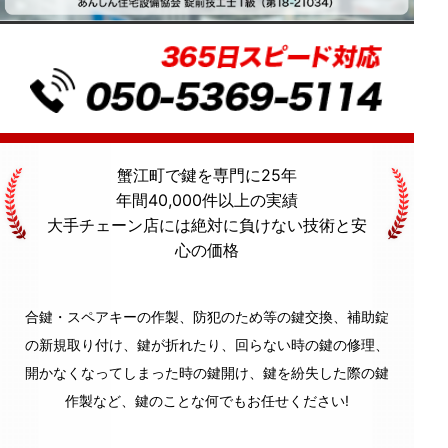
蟹江町
で鍵を専門に
25年
年間40,000件
以上の実績
大手チェーン店には絶対に
負けない技術
と
安
心の価格
合鍵・スペアキーの作製、防犯のため等の鍵交換、補助錠
の新規取り付け、鍵が折れたり、回らない時の鍵の修理、
開かなくなってしまった時の鍵開け、鍵を紛失した際の鍵
作製など、鍵のことな何でもお任せください!