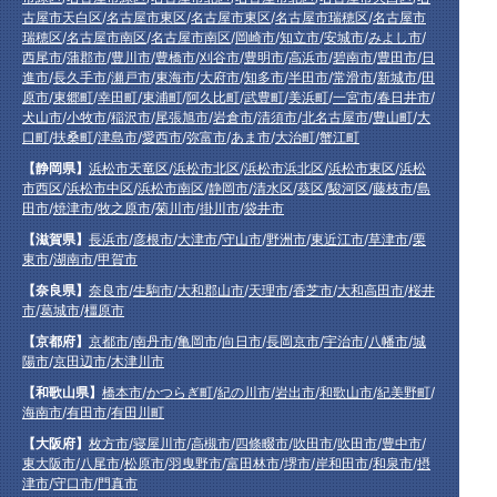
古屋市天白区
/
名古屋市東区
/
名古屋市東区
/
名古屋市瑞穂区
/
名古屋市
瑞穂区
/
名古屋市南区
/
名古屋市南区
/
岡崎市
/
知立市
/
安城市
/
みよし市
/
西尾市
/
蒲郡市
/
豊川市
/
豊橋市
/
刈谷市
/
豊明市
/
高浜市
/
碧南市
/
豊田市
/
日
進市
/
長久手市
/
瀬戸市
/
東海市
/
大府市
/
知多市
/
半田市
/
常滑市
/
新城市
/
田
原市
/
東郷町
/
幸田町
/
東浦町
/
阿久比町
/
武豊町
/
美浜町
/
一宮市
/
春日井市
/
犬山市
/
小牧市
/
稲沢市
/
尾張旭市
/
岩倉市
/
清須市
/
北名古屋市
/
豊山町
/
大
口町
/
扶桑町
/
津島市
/
愛西市
/
弥富市
/
あま市
/
大治町
/
蟹江町
【静岡県】
浜松市天竜区
/
浜松市北区
/
浜松市浜北区
/
浜松市東区
/
浜松
市西区
/
浜松市中区
/
浜松市南区
/
静岡市
/
清水区
/
葵区
/
駿河区
/
藤枝市
/
島
田市
/
焼津市
/
牧之原市
/
菊川市
/
掛川市
/
袋井市
【滋賀県】
長浜市
/
彦根市
/
大津市
/
守山市
/
野洲市
/
東近江市
/
草津市
/
栗
東市
/
湖南市
/
甲賀市
【奈良県】
奈良市
/
生駒市
/
大和郡山市
/
天理市
/
香芝市
/
大和高田市
/
桜井
市
/
葛城市
/
橿原市
【京都府】
京都市
/
南丹市
/
亀岡市
/
向日市
/
長岡京市
/
宇治市
/
八幡市
/
城
陽市
/
京田辺市
/
木津川市
【和歌山県】
橋本市
/
かつらぎ町
/
紀の川市
/
岩出市
/
和歌山市
/
紀美野町
/
海南市
/
有田市
/
有田川町
【大阪府】
枚方市
/
寝屋川市
/
高槻市
/
四條畷市
/
吹田市
/
吹田市
/
豊中市
/
東大阪市
/
八尾市
/
松原市
/
羽曳野市
/
富田林市
/
堺市
/
岸和田市
/
和泉市
/
摂
津市
/
守口市
/
門真市