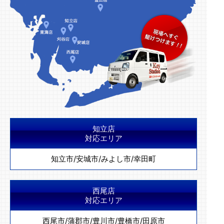
知立店
対応エリア
知立市
/
安城市
/
みよし市
/
幸田町
西尾店
対応エリア
西尾市
/
蒲郡市
/
豊川市
/
豊橋市
/
田原市