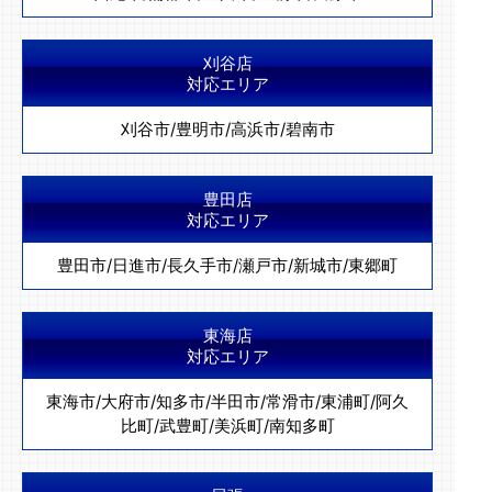
刈谷店
対応エリア
刈谷市
/
豊明市
/
高浜市
/
碧南市
豊田店
対応エリア
豊田市
/
日進市
/
長久手市
/
瀬戸市
/
新城市
/
東郷町
東海店
対応エリア
東海市
/
大府市
/
知多市
/
半田市
/
常滑市
/
東浦町
/
阿久
比町
/
武豊町
/
美浜町
/
南知多町