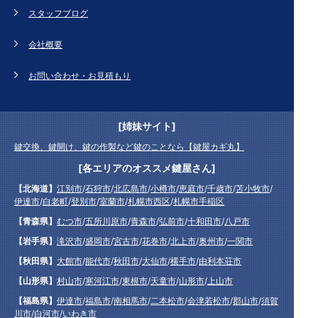
スタッフブログ
会社概要
お問い合わせ・お見積もり
[姉妹サイト]
鍵交換、鍵開け、鍵の作製など鍵のことなら【鍵屋カギ丸】
[各エリアのオススメ鍵屋さん]
【北海道】
江別市
/
石狩市
/
北広島市
/
小樽市
/
恵庭市
/
千歳市
/
苫小牧市
/
伊達市
/
白老町
/
登別市
/
室蘭市
/
札幌市西区
/
札幌市手稲区
【青森県】
むつ市
/
五所川原市
/
青森市
/
弘前市
/
十和田市
/
八戸市
【岩手県】
滝沢市
/
盛岡市
/
宮古市
/
花巻市
/
北上市
/
奥州市
/
一関市
【秋田県】
大館市
/
能代市
/
秋田市
/
大仙市
/
横手市
/
由利本荘市
【山形県】
村山市
/
寒河江市
/
東根市
/
天童市
/
山形市
/
上山市
【福島県】
伊達市
/
福島市
/
南相馬市
/
二本松市
/
会津若松市
/
郡山市
/
須賀
川市
/
白河市
/
いわき市