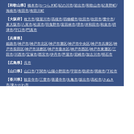
【和歌山県】
橋本市
/
かつらぎ町
/
紀の川市
/
岩出市
/
和歌山市
/
紀美野町
/
海南市
/
有田市
/
有田川町
【大阪府】
枚方市
/
寝屋川市
/
高槻市
/
四條畷市
/
吹田市
/
吹田市
/
豊中市
/
東大阪市
/
八尾市
/
松原市
/
羽曳野市
/
富田林市
/
堺市
/
岸和田市
/
和泉市
/
摂
津市
/
守口市
/
門真市
【兵庫県】
姫路市
/
神戸市
/
神戸市北区
/
神戸市灘区
/
神戸市中央区
/
神戸市兵庫区
/
神
戸市長田区
/
神戸市須磨区
/
神戸市垂水区
/
神戸市西区
/
神戸市東灘区
/
三
田市
/
川西市
/
宝塚市
/
西宮市
/
伊丹市
/
芦屋市
/
尼崎市
/
加古川市
/
明石市
【広島県】
呉市
【山口県】
山口市
/
下関市
/
山陽小野田市
/
宇部市
/
防府市
/
周南市
/
下松市
【香川県】
観音寺市
/
三豊市
/
善通寺市
/
丸亀市
/
坂出市
/
高松市
/
さぬき
市
/
東かがわ市
【愛媛県】
伊予市
/
東温市
/
松山市
/
今治市
/
西条市
/
新居浜市
/
四国中央市
【福岡県】
福岡市東区
/
福岡市南区
/
福岡市博多区
/
福岡市早良区
/
福岡市西区
/
福岡
市中央区
/
福岡市城南区
/
北九州市八幡西区
/
北九州市小倉南区
/
北九州
市小倉北区
/
北九州市門司区
/
北九州市若松区
/
北九州市八幡東区
/
北九
州市戸畑区
/
久留米市
/
飯塚市
/
大牟田市
/
春日市
/
筑紫野市
/
糸島市
/
宗像
市
/
大野城市
/
柳川市
/
太宰府市
/
行橋市
/
八女市
/
小郡市
/
古賀市
/
直方市
/
朝
倉市
/
福津市
/
田川市
/
筑後市
/
中間市
/
嘉麻市
/
みやま市
/
大川市
/
うきは市
/