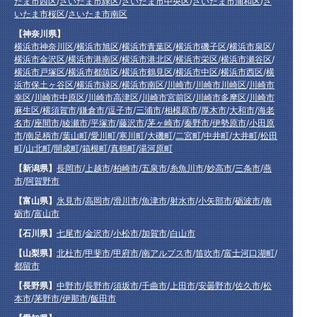
たま市西区
/
さいたま市緑区
/
さいたま市中央区
/
さいたま市浦和区
/
さ
いたま市桜区
/
さいたま市南区
【神奈川県】
横浜市神奈川区
/
横浜市旭区
/
横浜市青葉区
/
横浜市磯子区
/
横浜市泉区
/
横浜市金沢区
/
横浜市港南区
/
横浜市港北区
/
横浜市栄区
/
横浜市瀬谷区
/
横浜市戸塚区
/
横浜市都筑区
/
横浜市鶴見区
/
横浜市中区
/
横浜市西区
/
横
浜市保土ヶ谷区
/
横浜市緑区
/
横浜市南区
/
川崎市
/
川崎市川崎区
/
川崎市
幸区
/
川崎市中原区
/
川崎市高津区
/
川崎市宮前区
/
川崎市多摩区
/
川崎市
麻生区
/
横須賀市
/
鎌倉市
/
逗子市
/
三浦市
/
相模原市
/
厚木市
/
大和市
/
海老
名市
/
座間市
/
綾瀬市
/
平塚市
/
藤沢市
/
茅ヶ崎市
/
秦野市
/
伊勢原市
/
小田原
市
/
南足柄市
/
葉山町
/
愛川町
/
寒川町
/
大磯町
/
二宮町
/
中井町
/
大井町
/
松田
町
/
山北町
/
開成町
/
箱根町
/
真鶴町
/
湯河原町
【新潟県】
長岡市
/
上越市
/
柏崎市
/
五泉市
/
糸魚川市
/
妙高市
/
三条市
/
燕
市
/
阿賀野市
【富山県】
氷見市
/
高岡市
/
滑川市
/
魚津市
/
射水市
/
小矢部市
/
砺波市
/
南
砺市
/
富山市
【石川県】
七尾市
/
金沢市
/
小松市
/
加賀市
/
白山市
【山梨県】
北杜市
/
甲斐市
/
甲府市
/
南アルプス市
/
笛吹市
/
富士河口湖町
/
都留市
【長野県】
中野市
/
長野市
/
須坂市
/
千曲市
/
上田市
/
安曇野市
/
佐久市
/
松
本市
/
茅野市
/
伊那市
/
飯田市