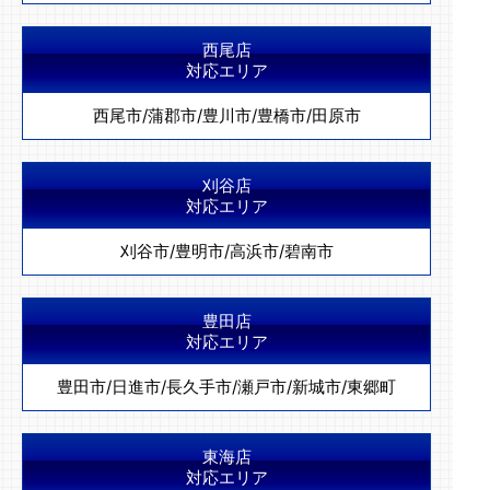
西尾店
対応エリア
西尾市
/
蒲郡市
/
豊川市
/
豊橋市
/
田原市
刈谷店
対応エリア
刈谷市
/
豊明市
/
高浜市
/
碧南市
豊田店
対応エリア
豊田市
/
日進市
/
長久手市
/
瀬戸市
/
新城市
/
東郷町
東海店
対応エリア