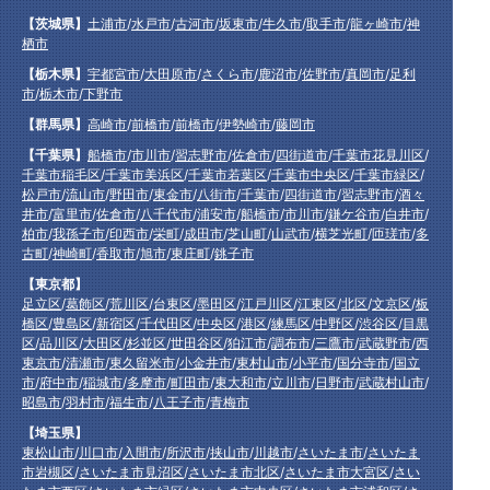
【茨城県】
土浦市
/
水戸市
/
古河市
/
坂東市
/
牛久市
/
取手市
/
龍ヶ崎市
/
神
栖市
【栃木県】
宇都宮市
/
大田原市
/
さくら市
/
鹿沼市
/
佐野市
/
真岡市
/
足利
市
/
栃木市
/
下野市
【群馬県】
高崎市
/
前橋市
/
前橋市
/
伊勢崎市
/
藤岡市
【千葉県】
船橋市
/
市川市
/
習志野市
/
佐倉市
/
四街道市
/
千葉市花見川区
/
千葉市稲毛区
/
千葉市美浜区
/
千葉市若葉区
/
千葉市中央区
/
千葉市緑区
/
松戸市
/
流山市
/
野田市
/
東金市
/
八街市
/
千葉市
/
四街道市
/
習志野市
/
酒々
井市
/
富里市
/
佐倉市
/
八千代市
/
浦安市
/
船橋市
/
市川市
/
鎌ケ谷市
/
白井市
/
柏市
/
我孫子市
/
印西市
/
栄町
/
成田市
/
芝山町
/
山武市
/
横芝光町
/
匝瑳市
/
多
古町
/
神崎町
/
香取市
/
旭市
/
東庄町
/
銚子市
【東京都】
足立区
/
葛飾区
/
荒川区
/
台東区
/
墨田区
/
江戸川区
/
江東区
/
北区
/
文京区
/
板
橋区
/
豊島区
/
新宿区
/
千代田区
/
中央区
/
港区
/
練馬区
/
中野区
/
渋谷区
/
目黒
区
/
品川区
/
大田区
/
杉並区
/
世田谷区
/
狛江市
/
調布市
/
三鷹市
/
武蔵野市
/
西
東京市
/
清瀬市
/
東久留米市
/
小金井市
/
東村山市
/
小平市
/
国分寺市
/
国立
市
/
府中市
/
稲城市
/
多摩市
/
町田市
/
東大和市
/
立川市
/
日野市
/
武蔵村山市
/
昭島市
/
羽村市
/
福生市
/
八王子市
/
青梅市
【埼玉県】
東松山市
/
川口市
/
入間市
/
所沢市
/
挟山市
/
川越市
/
さいたま市
/
さいたま
市岩槻区
/
さいたま市見沼区
/
さいたま市北区
/
さいたま市大宮区
/
さい