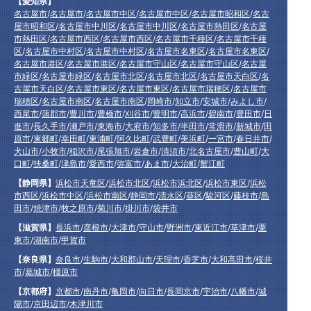
【愛知県】
名古屋市
/
名古屋市
/
名古屋市中区
/
名古屋市中区
/
名古屋市昭和区
/
名古
屋市昭和区
/
名古屋市中川区
/
名古屋市中川区
/
名古屋市熱田区
/
名古屋
市熱田区
/
名古屋市西区
/
名古屋市西区
/
名古屋市千種区
/
名古屋市千種
区
/
名古屋市中村区
/
名古屋市中村区
/
名古屋市名東区
/
名古屋市名東区
/
名古屋市港区
/
名古屋市港区
/
名古屋市守山区
/
名古屋市守山区
/
名古屋
市緑区
/
名古屋市緑区
/
名古屋市北区
/
名古屋市北区
/
名古屋市天白区
/
名
古屋市天白区
/
名古屋市東区
/
名古屋市東区
/
名古屋市瑞穂区
/
名古屋市
瑞穂区
/
名古屋市南区
/
名古屋市南区
/
岡崎市
/
知立市
/
安城市
/
みよし市
/
西尾市
/
蒲郡市
/
豊川市
/
豊橋市
/
刈谷市
/
豊明市
/
高浜市
/
碧南市
/
豊田市
/
日
進市
/
長久手市
/
瀬戸市
/
東海市
/
大府市
/
知多市
/
半田市
/
常滑市
/
新城市
/
田
原市
/
東郷町
/
幸田町
/
東浦町
/
阿久比町
/
武豊町
/
美浜町
/
一宮市
/
春日井市
/
犬山市
/
小牧市
/
稲沢市
/
尾張旭市
/
岩倉市
/
清須市
/
北名古屋市
/
豊山町
/
大
口町
/
扶桑町
/
津島市
/
愛西市
/
弥富市
/
あま市
/
大治町
/
蟹江町
【静岡県】
浜松市天竜区
/
浜松市北区
/
浜松市浜北区
/
浜松市東区
/
浜松
市西区
/
浜松市中区
/
浜松市南区
/
静岡市
/
清水区
/
葵区
/
駿河区
/
藤枝市
/
島
田市
/
焼津市
/
牧之原市
/
菊川市
/
掛川市
/
袋井市
【滋賀県】
長浜市
/
彦根市
/
大津市
/
守山市
/
野洲市
/
東近江市
/
草津市
/
栗
東市
/
湖南市
/
甲賀市
【奈良県】
奈良市
/
生駒市
/
大和郡山市
/
天理市
/
香芝市
/
大和高田市
/
桜井
市
/
葛城市
/
橿原市
【京都府】
京都市
/
南丹市
/
亀岡市
/
向日市
/
長岡京市
/
宇治市
/
八幡市
/
城
陽市
/
京田辺市
/
木津川市