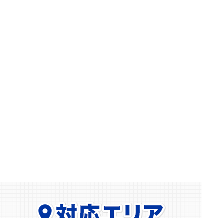
2025.07.21
岡崎市宇頭町でマンションの玄関鍵2ヶ所の解錠
2025.07.09
知立市でU9NDZ-1の錠前交換をしました
2025.06.05
日進市で三協アルミドアでプロセレーネの鍵交換
2025.05.29
北名古屋市で引き戸扉の玄関解錠