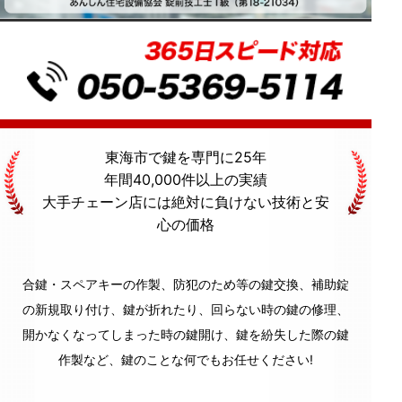
東海市
で鍵を専門に
25年
年間40,000件
以上の実績
大手チェーン店には絶対に
負けない技術
と
安
心の価格
合鍵・スペアキーの作製、防犯のため等の鍵交換、補助錠
の新規取り付け、鍵が折れたり、回らない時の鍵の修理、
開かなくなってしまった時の鍵開け、鍵を紛失した際の鍵
作製など、鍵のことな何でもお任せください!