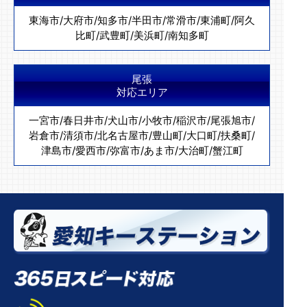
東海市
/
大府市
/
知多市
/
半田市
/
常滑市
/
東浦町
/
阿久
比町
/
武豊町
/
美浜町
/
南知多町
尾張
対応エリア
一宮市
/
春日井市
/
犬山市
/
小牧市
/
稲沢市
/
尾張旭市
/
岩倉市
/
清須市
/
北名古屋市
/
豊山町
/
大口町
/
扶桑町
/
津島市
/
愛西市
/
弥富市
/
あま市
/
大治町
/
蟹江町