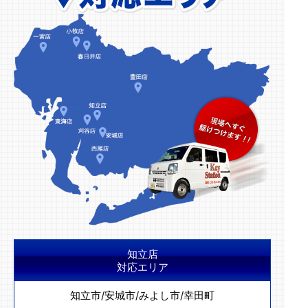
知立店
対応エリア
知立市
/
安城市
/
みよし市
/
幸田町