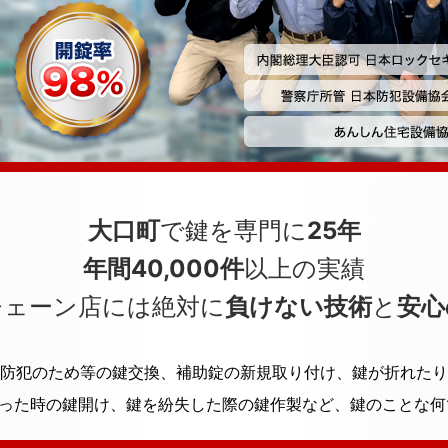
大口町
で鍵を専門に
25年
年間40,000件
以上の実績
チェーン店には絶対に
負けない技術
と
安心
防犯のため等の鍵交換、補助錠の新規取り付け、鍵が折れたり
った時の鍵開け、鍵を紛失した際の鍵作製など、鍵のことな何