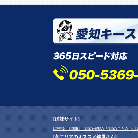
[姉妹サイト]
鍵交換、鍵開け、鍵の作製など鍵のことなら【
[各エリアのオススメ鍵屋さん]