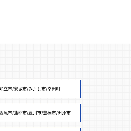
知立市
/
安城市
/
みよし市
/
幸田町
西尾市
/
蒲郡市
/
豊川市
/
豊橋市
/
田原市