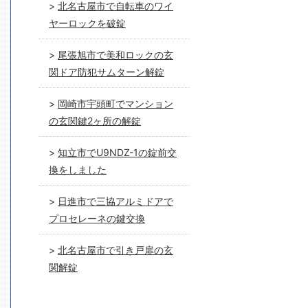
北名古屋市で自転車のワイ
ヤーロックを破錠
尾張旭市で美和ロックの玄
関ドア防犯サムターン解錠
岡崎市宇頭町でマンション
の玄関鍵2ヶ所の解錠
知立市でU9NDZ-1の錠前交
換をしました
日進市で三協アルミドアで
プロセレーネの鍵交換
北名古屋市で引き戸扉の玄
関解錠