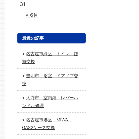
31
« 6月
最近の記事
名古屋市緑区 トイレ 錠
前交換
豊明市 浴室 ドアノブ交
換
大府市 室内錠 レバーハ
ンドル修理
名古屋市港区 MIWA
GAS2ケース交換