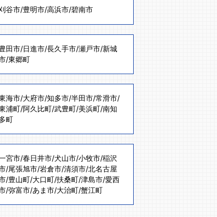
刈谷市
/
豊明市
/
高浜市
/
碧南市
豊田市
/
日進市
/
長久手市
/
瀬戸市
/
新城
市
/
東郷町
東海市
/
大府市
/
知多市
/
半田市
/
常滑市
/
東浦町
/
阿久比町
/
武豊町
/
美浜町
/
南知
多町
一宮市
/
春日井市
/
犬山市
/
小牧市
/
稲沢
市
/
尾張旭市
/
岩倉市
/
清須市
/
北名古屋
市
/
豊山町
/
大口町
/
扶桑町
/
津島市
/
愛西
市
/
弥富市
/
あま市
/
大治町
/
蟹江町