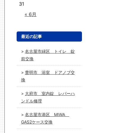
31
« 6月
最近の記事
名古屋市緑区 トイレ 錠
前交換
豊明市 浴室 ドアノブ交
換
大府市 室内錠 レバーハ
ンドル修理
名古屋市港区 MIWA
GAS2ケース交換