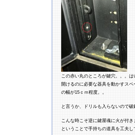
この赤い丸のところが鍵穴。。。はい
開けるのに必要な器具を動かすスペ
の幅が15ｃｍ程度。。
と言うか、ドリルも入らないので破
ということで手持ちの道具を工夫し