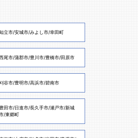
知立市
/
安城市
/
みよし市
/
幸田町
西尾市
/
蒲郡市
/
豊川市
/
豊橋市
/
田原市
刈谷市
/
豊明市
/
高浜市
/
碧南市
豊田市
/
日進市
/
長久手市
/
瀬戸市
/
新城
市
/
東郷町