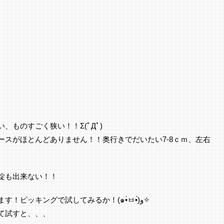
、ものすごく狭い！！Σ(ﾟДﾟ)
ースがほとんどありません！！奥行きでだいたい7-8ｃｍ、左右
錠も出来ない！！
こんな時こそ逆に鍵屋魂に火が付きます！ピッキングで試してみるか！(๑•̀ㅂ•́)و✧
て試すと、、、