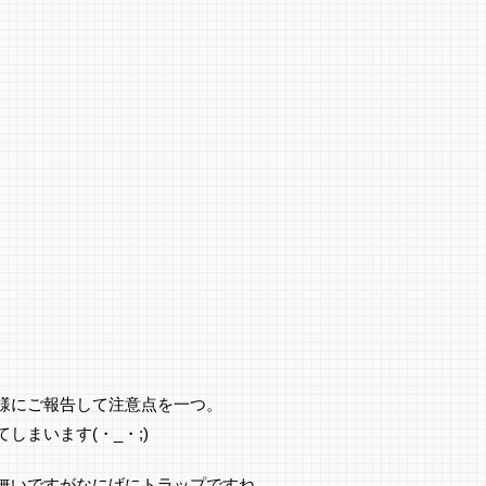
様にご報告して注意点を一つ。
しまいます(・_・;)
無いですがなにげにトラップですね。。