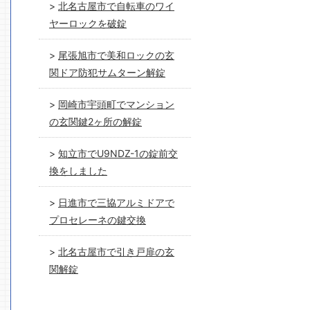
北名古屋市で自転車のワイ
ヤーロックを破錠
尾張旭市で美和ロックの玄
関ドア防犯サムターン解錠
岡崎市宇頭町でマンション
の玄関鍵2ヶ所の解錠
知立市でU9NDZ-1の錠前交
換をしました
日進市で三協アルミドアで
プロセレーネの鍵交換
北名古屋市で引き戸扉の玄
関解錠