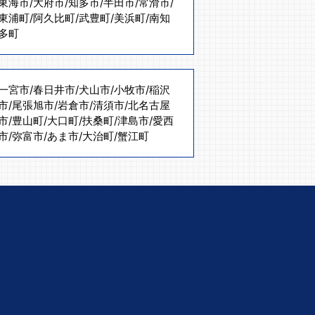
東海市
/
大府市
/
知多市
/
半田市
/
常滑市
/
東浦町
/
阿久比町
/
武豊町
/
美浜町
/
南知
多町
一宮市
/
春日井市
/
犬山市
/
小牧市
/
稲沢
市
/
尾張旭市
/
岩倉市
/
清須市
/
北名古屋
市
/
豊山町
/
大口町
/
扶桑町
/
津島市
/
愛西
市
/
弥富市
/
あま市
/
大治町
/
蟹江町