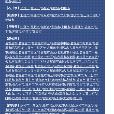
砺市
/
富山市
【石川県】
七尾市
/
金沢市
/
小松市
/
加賀市
/
白山市
【山梨県】
北杜市
/
甲斐市
/
甲府市
/
南アルプス市
/
笛吹市
/
富士河口湖町
/
都留市
【長野県】
中野市
/
長野市
/
須坂市
/
千曲市
/
上田市
/
安曇野市
/
佐久市
/
松
本市
/
茅野市
/
伊那市
/
飯田市
【愛知県】
名古屋市
/
名古屋市
/
名古屋市中区
/
名古屋市中区
/
名古屋市昭和区
/
名古
屋市昭和区
/
名古屋市中川区
/
名古屋市中川区
/
名古屋市熱田区
/
名古屋
市熱田区
/
名古屋市西区
/
名古屋市西区
/
名古屋市千種区
/
名古屋市千種
区
/
名古屋市中村区
/
名古屋市中村区
/
名古屋市名東区
/
名古屋市名東区
/
名古屋市港区
/
名古屋市港区
/
名古屋市守山区
/
名古屋市守山区
/
名古屋
市緑区
/
名古屋市緑区
/
名古屋市北区
/
名古屋市北区
/
名古屋市天白区
/
名
古屋市天白区
/
名古屋市東区
/
名古屋市東区
/
名古屋市瑞穂区
/
名古屋市
瑞穂区
/
名古屋市南区
/
名古屋市南区
/
岡崎市
/
知立市
/
安城市
/
みよし市
/
西尾市
/
蒲郡市
/
豊川市
/
豊橋市
/
刈谷市
/
豊明市
/
高浜市
/
碧南市
/
豊田市
/
日
進市
/
長久手市
/
瀬戸市
/
東海市
/
大府市
/
知多市
/
半田市
/
常滑市
/
新城市
/
田
原市
/
東郷町
/
幸田町
/
東浦町
/
阿久比町
/
武豊町
/
美浜町
/
一宮市
/
春日井市
/
犬山市
/
小牧市
/
稲沢市
/
尾張旭市
/
岩倉市
/
清須市
/
北名古屋市
/
豊山町
/
大
口町
/
扶桑町
/
津島市
/
愛西市
/
弥富市
/
あま市
/
大治町
/
蟹江町
【静岡県】
浜松市天竜区
/
浜松市北区
/
浜松市浜北区
/
浜松市東区
/
浜松
市西区
/
浜松市中区
/
浜松市南区
/
静岡市
/
清水区
/
葵区
/
駿河区
/
藤枝市
/
島