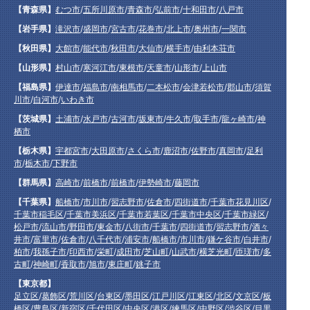
【青森県】
むつ市
/
五所川原市
/
青森市
/
弘前市
/
十和田市
/
八戸市
【岩手県】
滝沢市
/
盛岡市
/
宮古市
/
花巻市
/
北上市
/
奥州市
/
一関市
【秋田県】
大館市
/
能代市
/
秋田市
/
大仙市
/
横手市
/
由利本荘市
【山形県】
村山市
/
寒河江市
/
東根市
/
天童市
/
山形市
/
上山市
【福島県】
伊達市
/
福島市
/
南相馬市
/
二本松市
/
会津若松市
/
郡山市
/
須賀
川市
/
白河市
/
いわき市
【茨城県】
土浦市
/
水戸市
/
古河市
/
坂東市
/
牛久市
/
取手市
/
龍ヶ崎市
/
神
栖市
【栃木県】
宇都宮市
/
大田原市
/
さくら市
/
鹿沼市
/
佐野市
/
真岡市
/
足利
市
/
栃木市
/
下野市
【群馬県】
高崎市
/
前橋市
/
前橋市
/
伊勢崎市
/
藤岡市
【千葉県】
船橋市
/
市川市
/
習志野市
/
佐倉市
/
四街道市
/
千葉市花見川区
/
千葉市稲毛区
/
千葉市美浜区
/
千葉市若葉区
/
千葉市中央区
/
千葉市緑区
/
松戸市
/
流山市
/
野田市
/
東金市
/
八街市
/
千葉市
/
四街道市
/
習志野市
/
酒々
井市
/
富里市
/
佐倉市
/
八千代市
/
浦安市
/
船橋市
/
市川市
/
鎌ケ谷市
/
白井市
/
柏市
/
我孫子市
/
印西市
/
栄町
/
成田市
/
芝山町
/
山武市
/
横芝光町
/
匝瑳市
/
多
古町
/
神崎町
/
香取市
/
旭市
/
東庄町
/
銚子市
【東京都】
足立区
/
葛飾区
/
荒川区
/
台東区
/
墨田区
/
江戸川区
/
江東区
/
北区
/
文京区
/
板
橋区
/
豊島区
/
新宿区
/
千代田区
/
中央区
/
港区
/
練馬区
/
中野区
/
渋谷区
/
目黒