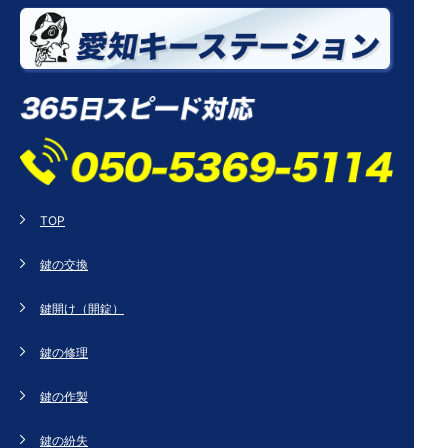
TOP
鍵の交換
鍵開け（開錠）
鍵の修理
鍵の作製
鍵の紛失