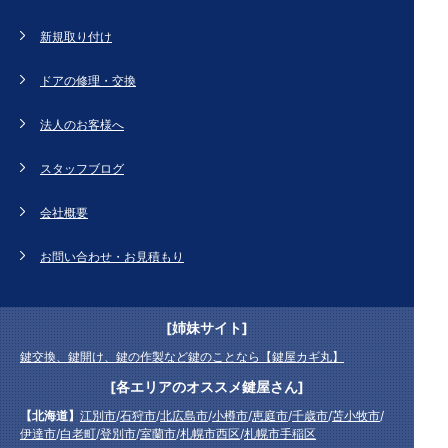
新規取り付け
ドアの修理・交換
法人のお客様へ
スタッフブログ
会社概要
お問い合わせ・お見積もり
[姉妹サイト]
鍵交換、鍵開け、鍵の作製など鍵のことなら【鍵屋カギ丸】
[各エリアのオススメ鍵屋さん]
【北海道】
江別市
/
石狩市
/
北広島市
/
小樽市
/
恵庭市
/
千歳市
/
苫小牧市
/
伊達市
/
白老町
/
登別市
/
室蘭市
/
札幌市西区
/
札幌市手稲区