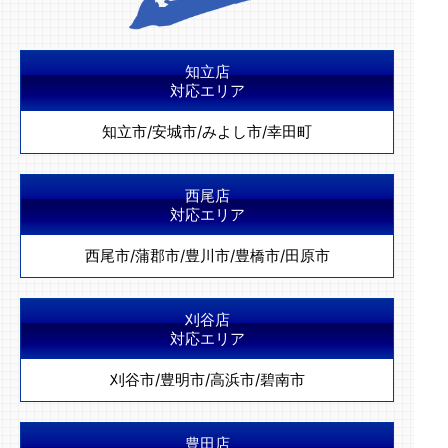
知立店
対応エリア
知立市
/
安城市
/
みよし市
/
幸田町
西尾店
対応エリア
西尾市
/
蒲郡市
/
豊川市
/
豊橋市
/
田原市
刈谷店
対応エリア
刈谷市
/
豊明市
/
高浜市
/
碧南市
豊田店