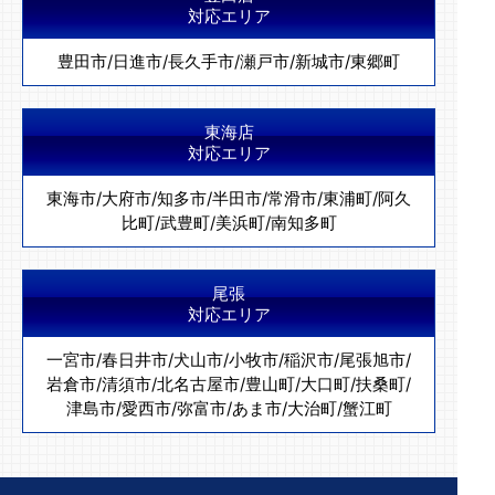
対応エリア
豊田市
/
日進市
/
長久手市
/
瀬戸市
/
新城市
/
東郷町
東海店
対応エリア
東海市
/
大府市
/
知多市
/
半田市
/
常滑市
/
東浦町
/
阿久
比町
/
武豊町
/
美浜町
/
南知多町
尾張
対応エリア
一宮市
/
春日井市
/
犬山市
/
小牧市
/
稲沢市
/
尾張旭市
/
岩倉市
/
清須市
/
北名古屋市
/
豊山町
/
大口町
/
扶桑町
/
津島市
/
愛西市
/
弥富市
/
あま市
/
大治町
/
蟹江町