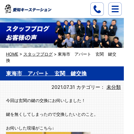
HOME
>
スタッフブログ
>
東海市 アパート 玄関 鍵交
換
東海市 アパート 玄関 鍵交換
2021.07.31
カテゴリー：
未分類
今回は玄関の鍵の交換にお伺いしました！
鍵を無くしてしまったので交換したいとのこと。
お伺いした現場がこちら↓