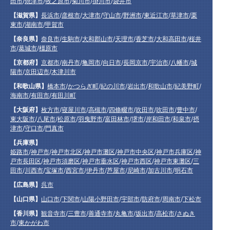
田市
/
焼津市
/
牧之原市
/
菊川市
/
掛川市
/
袋井市
【滋賀県】
長浜市
/
彦根市
/
大津市
/
守山市
/
野洲市
/
東近江市
/
草津市
/
栗
東市
/
湖南市
/
甲賀市
【奈良県】
奈良市
/
生駒市
/
大和郡山市
/
天理市
/
香芝市
/
大和高田市
/
桜井
市
/
葛城市
/
橿原市
【京都府】
京都市
/
南丹市
/
亀岡市
/
向日市
/
長岡京市
/
宇治市
/
八幡市
/
城
陽市
/
京田辺市
/
木津川市
【和歌山県】
橋本市
/
かつらぎ町
/
紀の川市
/
岩出市
/
和歌山市
/
紀美野町
/
海南市
/
有田市
/
有田川町
【大阪府】
枚方市
/
寝屋川市
/
高槻市
/
四條畷市
/
吹田市
/
吹田市
/
豊中市
/
東大阪市
/
八尾市
/
松原市
/
羽曳野市
/
富田林市
/
堺市
/
岸和田市
/
和泉市
/
摂
津市
/
守口市
/
門真市
【兵庫県】
姫路市
/
神戸市
/
神戸市北区
/
神戸市灘区
/
神戸市中央区
/
神戸市兵庫区
/
神
戸市長田区
/
神戸市須磨区
/
神戸市垂水区
/
神戸市西区
/
神戸市東灘区
/
三
田市
/
川西市
/
宝塚市
/
西宮市
/
伊丹市
/
芦屋市
/
尼崎市
/
加古川市
/
明石市
【広島県】
呉市
【山口県】
山口市
/
下関市
/
山陽小野田市
/
宇部市
/
防府市
/
周南市
/
下松市
【香川県】
観音寺市
/
三豊市
/
善通寺市
/
丸亀市
/
坂出市
/
高松市
/
さぬき
市
/
東かがわ市