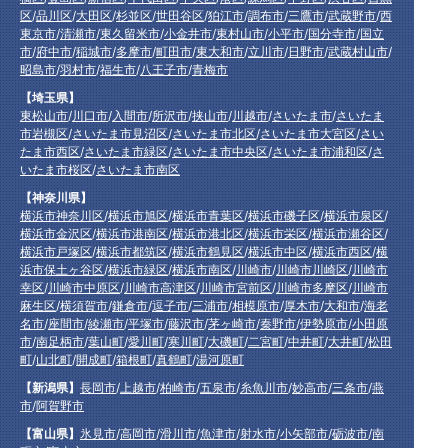
区
/
品川区
/
大田区
/
杉並区
/
世田谷区
/
狛江市
/
調布市
/
三鷹市
/
武蔵野市
/
西
東京市
/
清瀬市
/
東久留米市
/
小金井市
/
東村山市
/
小平市
/
国分寺市
/
国立
市
/
府中市
/
稲城市
/
多摩市
/
町田市
/
東大和市
/
立川市
/
日野市
/
武蔵村山市
/
昭島市
/
羽村市
/
福生市
/
八王子市
/
青梅市
【埼玉県】
東松山市
/
川口市
/
入間市
/
所沢市
/
挟山市
/
川越市
/
さいたま市
/
さいたま
市岩槻区
/
さいたま市見沼区
/
さいたま市北区
/
さいたま市大宮区
/
さい
たま市西区
/
さいたま市緑区
/
さいたま市中央区
/
さいたま市浦和区
/
さ
いたま市桜区
/
さいたま市南区
【神奈川県】
横浜市神奈川区
/
横浜市旭区
/
横浜市青葉区
/
横浜市磯子区
/
横浜市泉区
/
横浜市金沢区
/
横浜市港南区
/
横浜市港北区
/
横浜市栄区
/
横浜市瀬谷区
/
横浜市戸塚区
/
横浜市都筑区
/
横浜市鶴見区
/
横浜市中区
/
横浜市西区
/
横
浜市保土ヶ谷区
/
横浜市緑区
/
横浜市南区
/
川崎市
/
川崎市川崎区
/
川崎市
幸区
/
川崎市中原区
/
川崎市高津区
/
川崎市宮前区
/
川崎市多摩区
/
川崎市
麻生区
/
横須賀市
/
鎌倉市
/
逗子市
/
三浦市
/
相模原市
/
厚木市
/
大和市
/
海老
名市
/
座間市
/
綾瀬市
/
平塚市
/
藤沢市
/
茅ヶ崎市
/
秦野市
/
伊勢原市
/
小田原
市
/
南足柄市
/
葉山町
/
愛川町
/
寒川町
/
大磯町
/
二宮町
/
中井町
/
大井町
/
松田
町
/
山北町
/
開成町
/
箱根町
/
真鶴町
/
湯河原町
【新潟県】
長岡市
/
上越市
/
柏崎市
/
五泉市
/
糸魚川市
/
妙高市
/
三条市
/
燕
市
/
阿賀野市
【富山県】
氷見市
/
高岡市
/
滑川市
/
魚津市
/
射水市
/
小矢部市
/
砺波市
/
南