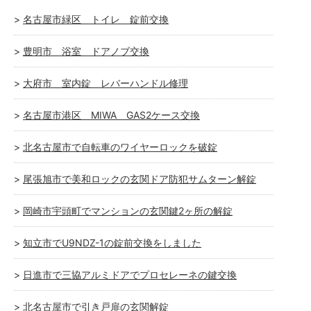
名古屋市緑区 トイレ 錠前交換
豊明市 浴室 ドアノブ交換
大府市 室内錠 レバーハンドル修理
名古屋市港区 MIWA GAS2ケース交換
北名古屋市で自転車のワイヤーロックを破錠
尾張旭市で美和ロックの玄関ドア防犯サムターン解錠
岡崎市宇頭町でマンションの玄関鍵2ヶ所の解錠
知立市でU9NDZ-1の錠前交換をしました
日進市で三協アルミドアでプロセレーネの鍵交換
北名古屋市で引き戸扉の玄関解錠