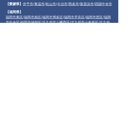
【愛媛県】
伊予市
/
東温市
/
松山市
/
今治市
/
西条市
/
新居浜市
/
四国中央市
【福岡県】
福岡市東区
/
福岡市南区
/
福岡市博多区
/
福岡市早良区
/
福岡市西区
/
福岡
市中央区
/
福岡市城南区
/
北九州市八幡西区
/
北九州市小倉南区
/
北九州
市小倉北区
/
北九州市門司区
/
北九州市若松区
/
北九州市八幡東区
/
北九
州市戸畑区
/
久留米市
/
飯塚市
/
大牟田市
/
春日市
/
筑紫野市
/
糸島市
/
宗像
市
/
大野城市
/
柳川市
/
太宰府市
/
行橋市
/
八女市
/
小郡市
/
古賀市
/
直方市
/
朝
倉市
/
福津市
/
田川市
/
筑後市
/
中間市
/
嘉麻市
/
みやま市
/
大川市
/
うきは市
/
宮若市
/
豊前市
/
那珂川町
/
志免町
/
粕屋町
/
宇美町
/
苅田町
/
岡垣町
/
篠栗町
/
水巻町
/
筑前町
/
須恵町
/
福智町
/
新宮町
/
みやこ町
/
広川町
/
築上町
【長崎県】
佐世保市
/
西海市
/
大村市
/
諫早市
/
雲仙市
/
島原市
/
長崎市
/
南
島原市
【熊本県】
熊本市北区
/
熊本市西区
/
熊本市中央区
/
熊本市東区
/
熊本市
南区
/
阿蘇市
/
合志市
/
益城町
/
宇土市
/
宇城市
/
八代市
【宮崎県】
延岡市
/
日向市
/
西都市
/
宮崎市
/
都城市
/
日南市
【鹿児島県】
始良市
/
霧島市
/
日置市
/
鹿児島市
/
南さつま市
/
南九州市
/
指
宿市
[各エリアのオススメ水道屋さん]
【愛知県】