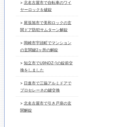
北名古屋市で自転車のワイ
ヤーロックを破錠
尾張旭市で美和ロックの玄
関ドア防犯サムターン解錠
岡崎市宇頭町でマンション
の玄関鍵2ヶ所の解錠
知立市でU9NDZ-1の錠前交
換をしました
日進市で三協アルミドアで
プロセレーネの鍵交換
北名古屋市で引き戸扉の玄
関解錠