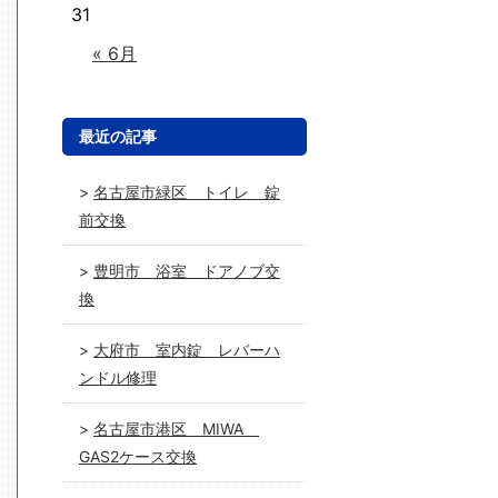
31
« 6月
最近の記事
名古屋市緑区 トイレ 錠
前交換
豊明市 浴室 ドアノブ交
換
大府市 室内錠 レバーハ
ンドル修理
名古屋市港区 MIWA
GAS2ケース交換