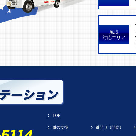
尾張
対応エリア
TOP
鍵の交換
鍵開け（開錠）