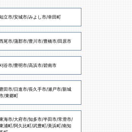
知立市
/
安城市
/
みよし市
/
幸田町
西尾市
/
蒲郡市
/
豊川市
/
豊橋市
/
田原市
刈谷市
/
豊明市
/
高浜市
/
碧南市
豊田市
/
日進市
/
長久手市
/
瀬戸市
/
新城
市
/
東郷町
東海市
/
大府市
/
知多市
/
半田市
/
常滑市
/
東浦町
/
阿久比町
/
武豊町
/
美浜町
/
南知