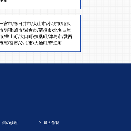
多町
一宮市
/
春日井市
/
犬山市
/
小牧市
/
稲沢
市
/
尾張旭市
/
岩倉市
/
清須市
/
北名古屋
市
/
豊山町
/
大口町
/
扶桑町
/
津島市
/
愛西
市
/
弥富市
/
あま市
/
大治町
/
蟹江町
鍵の修理
鍵の作製