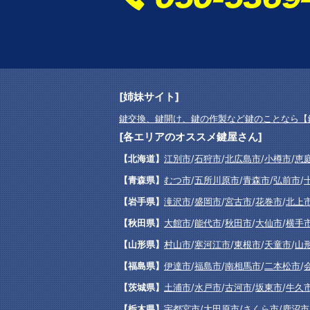
[姉妹サイト]
鍵交換、鍵開け、鍵の作製など鍵のことなら【
[各エリアのオススメ鍵屋さん]
【北海道】
江別市
/
石狩市
/
北広島市
/
小樽市
/
恵
【青森県】
むつ市
/
五所川原市
/
青森市
/
弘前市
/
【岩手県】
滝沢市
/
盛岡市
/
宮古市
/
花巻市
/
北上
【秋田県】
大館市
/
能代市
/
秋田市
/
大仙市
/
横手
【山形県】
村山市
/
寒河江市
/
東根市
/
天童市
/
山
【福島県】
伊達市
/
福島市
/
南相馬市
/
二本松市
/
【茨城県】
土浦市
/
水戸市
/
古河市
/
坂東市
/
牛久
【栃木県】
宇都宮市
/
大田原市
/
さくら市
/
鹿沼市