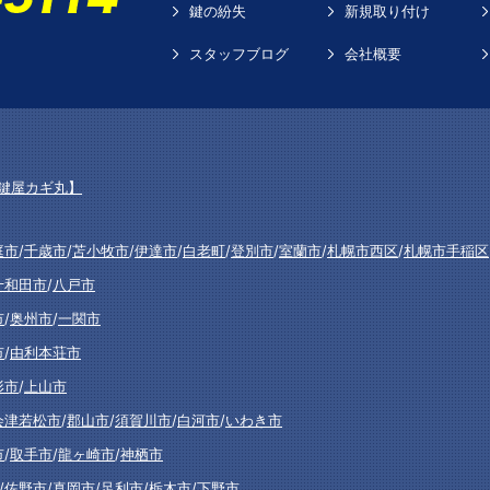
鍵の紛失
新規取り付け
スタッフブログ
会社概要
鍵屋カギ丸】
庭市
/
千歳市
/
苫小牧市
/
伊達市
/
白老町
/
登別市
/
室蘭市
/
札幌市西区
/
札幌市手稲区
十和田市
/
八戸市
市
/
奥州市
/
一関市
市
/
由利本荘市
形市
/
上山市
会津若松市
/
郡山市
/
須賀川市
/
白河市
/
いわき市
市
/
取手市
/
龍ヶ崎市
/
神栖市
/
佐野市
/
真岡市
/
足利市
/
栃木市
/
下野市