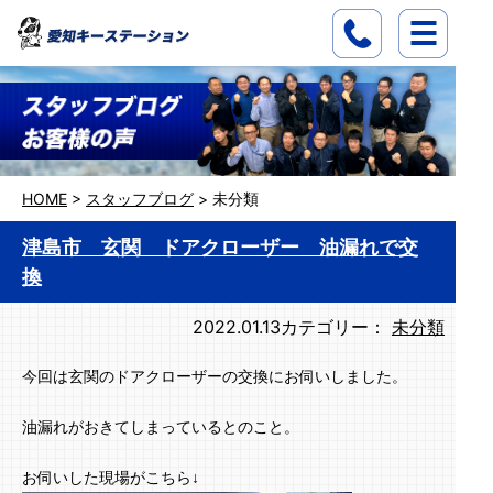
HOME
>
スタッフブログ
>
未分類
津島市 玄関 ドアクローザー 油漏れで交
換
2022.01.13
カテゴリー：
未分類
今回は玄関のドアクローザーの交換にお伺いしました。
油漏れがおきてしまっているとのこと。
お伺いした現場がこちら↓