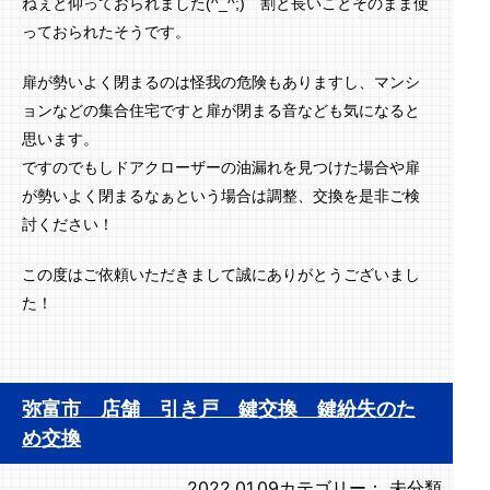
ねぇと仰っておられました(^_^;) 割と長いことそのまま使
っておられたそうです。
扉が勢いよく閉まるのは怪我の危険もありますし、マンシ
ョンなどの集合住宅ですと扉が閉まる音なども気になると
思います。
ですのでもしドアクローザーの油漏れを見つけた場合や扉
が勢いよく閉まるなぁという場合は調整、交換を是非ご検
討ください！
この度はご依頼いただきまして誠にありがとうございまし
た！
弥富市 店舗 引き戸 鍵交換 鍵紛失のた
め交換
2022.01.09
カテゴリー：
未分類